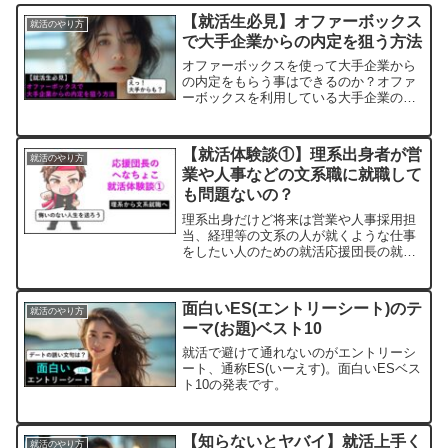
【就活生必見】オファーボックス
就活のやり方
で大手企業からの内定を狙う方法
オファーボックスを使って大手企業から
の内定をもらう事はできるのか？オファ
ーボックスを利用している大手企業の数
は？
【就活体験談①】理系出身者が営
就活のやり方
業や人事などの文系職に就職して
も問題ないの？
理系出身だけど将来は営業や人事採用担
当、経理等の文系の人が就くような仕事
をしたい人のための就活応援団長の就活
記録。
面白いES(エントリーシート)のテ
就活のやり方
ーマ(お題)ベスト10
就活で避けて通れないのがエントリーシ
ート、通称ES(いーえす)。面白いESベス
ト10の発表です。
【知らないとヤバイ】就活上手く
就活のやり方