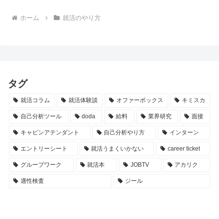
ホーム
就活のやり方
タグ
就活コラム
就活体験談
オファーボックス
キミスカ
自己分析ツール
doda
給料
業界研究
面接
キャビンアテンダント
自己分析やり方
インターン
エントリーシート
就活うまくいかない
career ticket
グループワーク
就活本
JOBTV
アカリク
適性検査
ジール