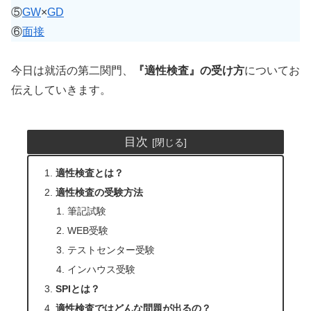
⑤
GW
×
GD
⑥
面接
今日は就活の第二関門、
『適性検査』の受け方
についてお
伝えしていきます。
目次
適性検査とは？
適性検査の受験方法
筆記試験
WEB受験
テストセンター受験
インハウス受験
SPIとは？
適性検査ではどんな問題が出るの？