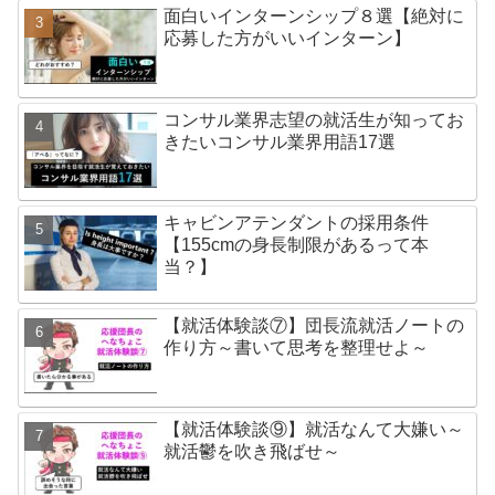
面白いインターンシップ８選【絶対に
応募した方がいいインターン】
コンサル業界志望の就活生が知ってお
きたいコンサル業界用語17選
キャビンアテンダントの採用条件
【155cmの身長制限があるって本
当？】
【就活体験談⑦】団長流就活ノートの
作り方～書いて思考を整理せよ～
【就活体験談⑨】就活なんて大嫌い～
就活鬱を吹き飛ばせ～