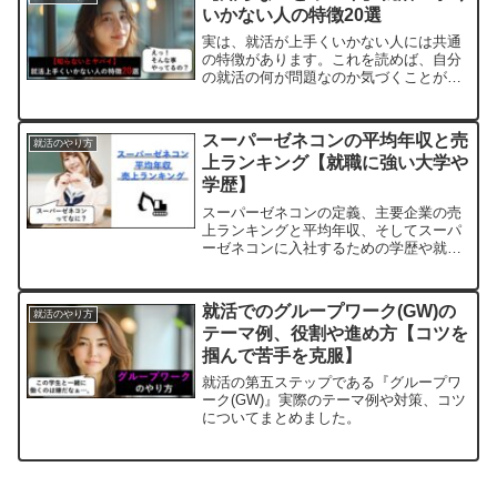
いかない人の特徴20選
実は、就活が上手くいかない人には共通
の特徴があります。これを読めば、自分
の就活の何が問題なのか気づくことがで
き、改善に向けて行動できるようになり
ます。
スーパーゼネコンの平均年収と売
就活のやり方
上ランキング【就職に強い大学や
学歴】
スーパーゼネコンの定義、主要企業の売
上ランキングと平均年収、そしてスーパ
ーゼネコンに入社するための学歴や就職
に強い大学について詳しく解説します。
就活でのグループワーク(GW)の
就活のやり方
テーマ例、役割や進め方【コツを
掴んで苦手を克服】
就活の第五ステップである『グループワ
ーク(GW)』実際のテーマ例や対策、コツ
についてまとめました。