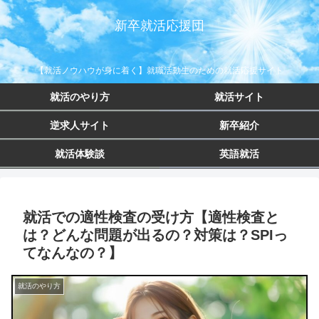
新卒就活応援団
【就活ノウハウが身に着く】就職活動生のための就活応援サイト
就活のやり方
就活サイト
逆求人サイト
新卒紹介
就活体験談
英語就活
就活での適性検査の受け方【適性検査と
は？どんな問題が出るの？対策は？SPIっ
てなんなの？】
就活のやり方