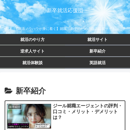
新卒就活応援団
【就活ノウハウが身に着く】就職活動生のための就活応援サイト
就活のやり方
就活サイト
逆求人サイト
新卒紹介
就活体験談
英語就活
新卒紹介
ジール就職エージェントの評判・
新卒紹介
口コミ・メリット・デメリット
は？