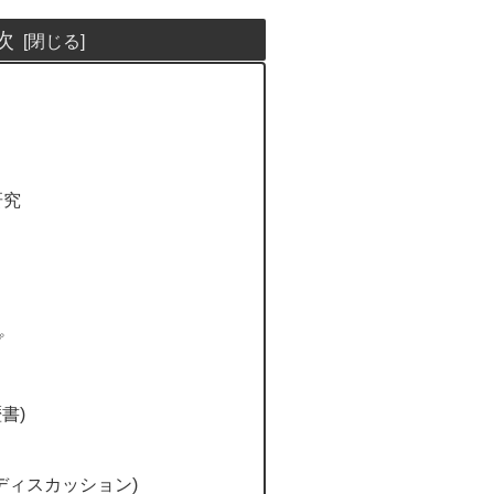
次
研究
プ
書)
ディスカッション)