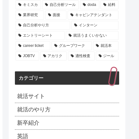
キミスカ
自己分析ツール
doda
給料
業界研究
面接
キャビンアテンダント
自己分析やり方
インターン
エントリーシート
就活うまくいかない
career ticket
グループワーク
就活本
JOBTV
アカリク
適性検査
ジール
カテゴリー
就活サイト
就活のやり方
新卒紹介
英語