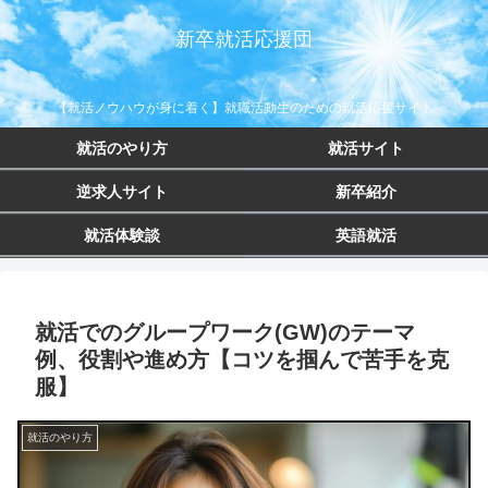
新卒就活応援団
【就活ノウハウが身に着く】就職活動生のための就活応援サイト
就活のやり方
就活サイト
逆求人サイト
新卒紹介
就活体験談
英語就活
就活でのグループワーク(GW)のテーマ
例、役割や進め方【コツを掴んで苦手を克
服】
就活のやり方