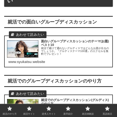
い
就活での面白いグループディスカッション
面白いグループディスカッションのテーマ(お題)
ベスト10
就活で避けて通れないグルディスではどんなお題が出るの
でしょうか。『グルディステーマ100選』のエクセルを無
料でプレゼント！
www.syukatsu.website
就活でのグループディスカッションのやり方
就活でのグループディスカッション(グルディス)
のやり方
就活の第五ステップである『グループディスカッション
(GD)』、実際のテーマ例や対策、コツについてまとめまし
た。
就活のやり方
就活サイト
逆求人サイト
新卒紹介
就活体験談
英語就活