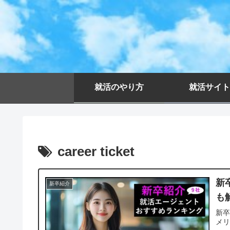
就活のやり方
就活サイト
career ticket
新
新卒紹介
も
新
メ