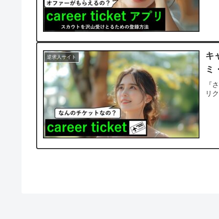
キ
逆求人サイト
ミ
『
リ