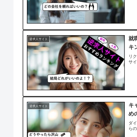
就
逆求人サイト
キ
リ
サイ
キ
逆求人サイト
め
ダ
ら