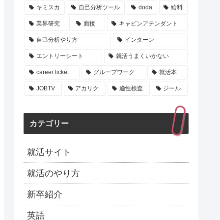
キミスカ
自己分析ツール
doda
給料
業界研究
面接
キャビンアテンダント
自己分析やり方
インターン
エントリーシート
就活うまくいかない
career ticket
グループワーク
就活本
JOBTV
アカリク
適性検査
ジール
カテゴリー
就活サイト
就活のやり方
新卒紹介
英語