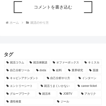
コメントを書き込む
ホーム
就活のやり方
タグ
就活コラム
就活体験談
オファーボックス
キミスカ
自己分析ツール
doda
給料
業界研究
面接
キャビンアテンダント
自己分析やり方
インターン
エントリーシート
就活うまくいかない
career ticket
グループワーク
就活本
JOBTV
アカリク
適性検査
ジール