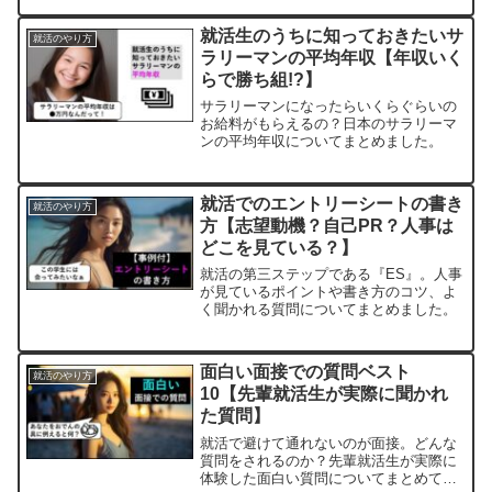
活生のみなさんに、就活で内定取りやす
い業界・もらいやすい業界・出やすい業
就活生のうちに知っておきたいサ
就活のやり方
界についてお伝えしていき...
ラリーマンの平均年収【年収いく
らで勝ち組!?】
サラリーマンになったらいくらぐらいの
お給料がもらえるの？日本のサラリーマ
ンの平均年収についてまとめました。
就活でのエントリーシートの書き
就活のやり方
方【志望動機？自己PR？人事は
どこを見ている？】
就活の第三ステップである『ES』。人事
が見ているポイントや書き方のコツ、よ
く聞かれる質問についてまとめました。
面白い面接での質問ベスト
就活のやり方
10【先輩就活生が実際に聞かれ
た質問】
就活で避けて通れないのが面接。どんな
質問をされるのか？先輩就活生が実際に
体験した面白い質問についてまとめてい