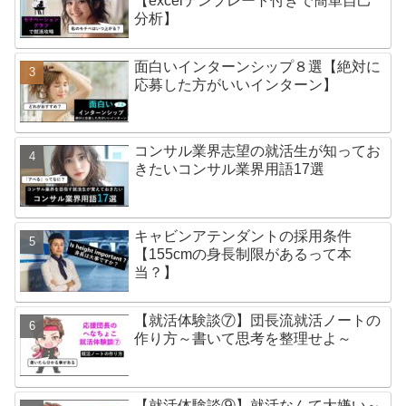
【excelテンプレート付きで簡単自己
分析】
面白いインターンシップ８選【絶対に
応募した方がいいインターン】
コンサル業界志望の就活生が知ってお
きたいコンサル業界用語17選
キャビンアテンダントの採用条件
【155cmの身長制限があるって本
当？】
【就活体験談⑦】団長流就活ノートの
作り方～書いて思考を整理せよ～
【就活体験談⑨】就活なんて大嫌い～