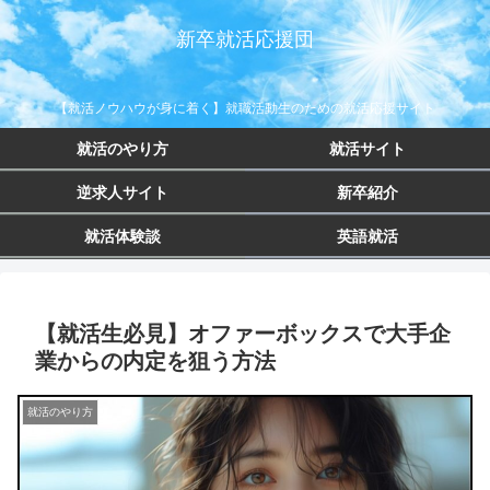
新卒就活応援団
【就活ノウハウが身に着く】就職活動生のための就活応援サイト
就活のやり方
就活サイト
逆求人サイト
新卒紹介
就活体験談
英語就活
【就活生必見】オファーボックスで大手企
業からの内定を狙う方法
就活のやり方