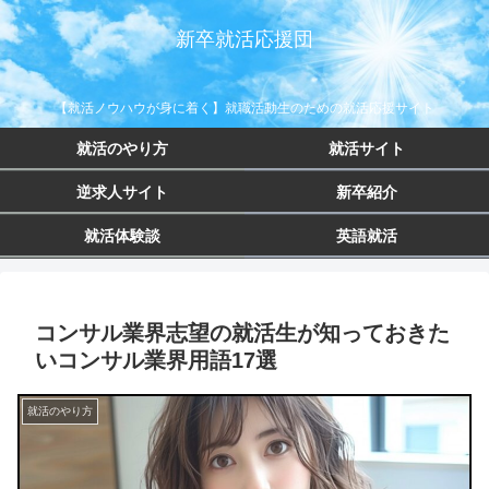
新卒就活応援団
【就活ノウハウが身に着く】就職活動生のための就活応援サイト
就活のやり方
就活サイト
逆求人サイト
新卒紹介
就活体験談
英語就活
コンサル業界志望の就活生が知っておきた
いコンサル業界用語17選
就活のやり方