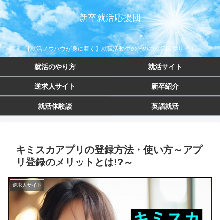
新卒就活応援団
【就活ノウハウが身に着く】就職活動生のための就活応援サイト
就活のやり方
就活サイト
逆求人サイト
新卒紹介
就活体験談
英語就活
キミスカアプリの登録方法・使い方～アプ
リ登録のメリットとは!?～
逆求人サイト