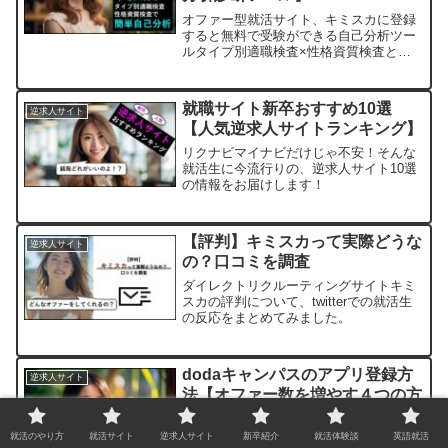
オファー型就活サイト、キミスカに登録
すると無料で受験ができる自己分析ツー
ルタイプ別適職検査×性格資質検査と
は？
就職サイト新卒おすすめ10選
逆求人サイト
【人気逆求人サイトランキング】
リクナビマイナビだけじゃ不安！そんな
就活生に今流行りの、逆求人サイト10選
の情報をお届けします！
【評判】キミスカって実際どうな
逆求人サイト
の？口コミを調査
ダイレクトリクルーティングサイトキミ
スカの評判について、twitterでの就活生
の反応をまとめてみました。
dodaキャンパスのアプリ登録方
逆求人サイト
法【オファー数を増やす４つの方
法】
就活のやり方
就活サイト
逆求人サイト
新卒紹介
就活体験談
英語就活
ダイレクトリクルーティングサイトの