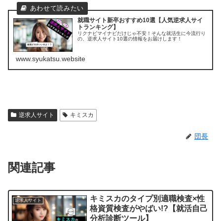
就職サイト新卒おすすめ10選【人気逆求人サイ
トランキング】
リクナビマイナビだけじゃ不安！そんな就活生に今流行り
の、逆求人サイト10選の情報をお届けします！
www.syukatsu.website
逆求人サイト
キミスカ
団長
関連記事
キミスカのタイプ別適職検査×性
逆求人サイト
格資質検査がやばい!?【就活自己
分析診断ツール】